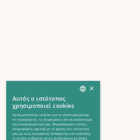
×
Αυτός ο ιστότοπος
GREEK
χρησιμοποιεί cookies
ENGLISH
Χρησιμοποιούμε cookies για να εξατομικεύσουμε
το περιεχόμενο, τις διαφημίσεις και να αναλύσουμε
την επισκεψιμότητά μας. Μοιραζόμαστε επίσης
πληροφορίες σχετικά με τη χρήση του ιστότοπού
μας με τους συνεργάτες διαφήμισης και ανάλυσης,
οι οποίοι ενδέχεται να τις συνδυάσουν με άλλες