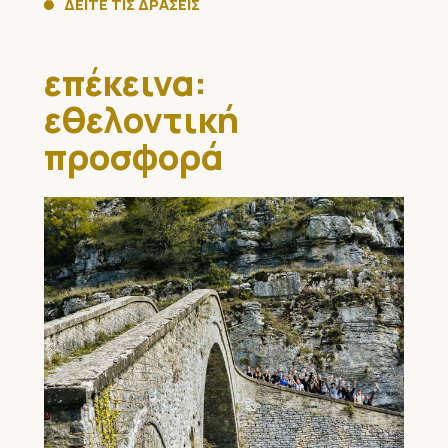
ΔΕΙΤΕ ΤΙΣ ΔΡΑΣΕΙΣ
επέκεινα:
εθελοντική
προσφορά