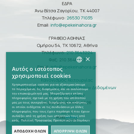
ΕΔΡΑ
Άνω Βίτσα Ζαγορίου, ΤΚ 44007
Τηλέφωνο:
26530 71035
Email:
info@epekeinahora.gr
ΓΡΑΦΕΙΟ ΑΘΗΝΑΣ
Ομήρου 54, ΤΚ 10672, Αθήνα
Τηλέφωνο:
210 3643224
×
Φαξ: 210 3646953
Email:
info@epekeinahora.gr
Αυτός ο ιστότοπος
GREEK
χρησιμοποιεί cookies
Κανονισμός λειτουργίας
ENGLISH
Χρησιμοποιούμε cookies για να εξατομικεύσουμε
Πολιτική Προστασίας Προσωπικών Δεδομένων
το περιεχόμενο, τις διαφημίσεις και να αναλύσουμε
την επισκεψιμότητά μας. Μοιραζόμαστε επίσης
Πολιτική Cookies
πληροφορίες σχετικά με τη χρήση του ιστότοπού
Copyright © 2021-2026
μας με τους συνεργάτες διαφήμισης και ανάλυσης,
οι οποίοι ενδέχεται να τις συνδυάσουν με άλλες
πληροφορίες που τους έχετε παράσχει ή που έχουν
συλλέξει από τη χρήση των υπηρεσιών τους από
εσάς.
Πολιτική Προστασίας Προσωπικών Δεδομένων
ΑΠΟΔΟΧΉ ΌΛΩΝ
ΑΠΌΡΡΙΨΗ ΌΛΩΝ