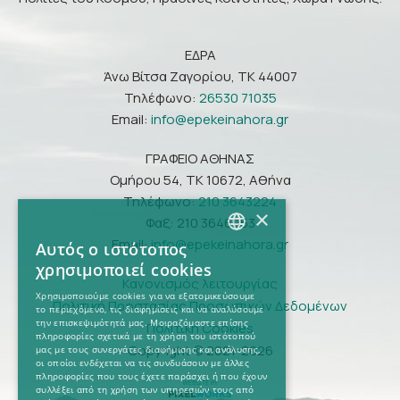
ΕΔΡΑ
Άνω Βίτσα Ζαγορίου, ΤΚ 44007
Τηλέφωνο:
26530 71035
Email:
info@epekeinahora.gr
ΓΡΑΦΕΙΟ ΑΘΗΝΑΣ
Ομήρου 54, ΤΚ 10672, Αθήνα
Τηλέφωνο:
210 3643224
×
Φαξ: 210 3646953
Email:
info@epekeinahora.gr
Αυτός ο ιστότοπος
GREEK
χρησιμοποιεί cookies
Κανονισμός λειτουργίας
ENGLISH
Χρησιμοποιούμε cookies για να εξατομικεύσουμε
Πολιτική Προστασίας Προσωπικών Δεδομένων
το περιεχόμενο, τις διαφημίσεις και να αναλύσουμε
την επισκεψιμότητά μας. Μοιραζόμαστε επίσης
Πολιτική Cookies
πληροφορίες σχετικά με τη χρήση του ιστότοπού
Copyright © 2021-2026
μας με τους συνεργάτες διαφήμισης και ανάλυσης,
οι οποίοι ενδέχεται να τις συνδυάσουν με άλλες
πληροφορίες που τους έχετε παράσχει ή που έχουν
συλλέξει από τη χρήση των υπηρεσιών τους από