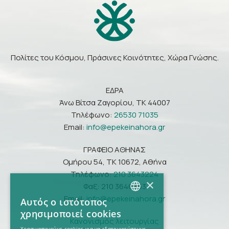
Πολίτες του Κόσμου, Πράσινες Κοινότητες, Χώρα Γνώσης.
ΕΔΡΑ
Άνω Βίτσα Ζαγορίου, ΤΚ 44007
Τηλέφωνο:
26530 71035
Email:
info@epekeinahora.gr
ΓΡΑΦΕΙΟ ΑΘΗΝΑΣ
Ομήρου 54, ΤΚ 10672, Αθήνα
Τηλέφωνο:
210 3643224
×
Φαξ: 210 3646953
Email:
info@epekeinahora.gr
Αυτός ο ιστότοπος
GREEK
χρησιμοποιεί cookies
Κανονισμός λειτουργίας
ENGLISH
Χρησιμοποιούμε cookies για να εξατομικεύσουμε