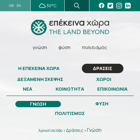
30°C
GR
EN
γνώση
φύση
πολιτισμός
Η ΕΠΕΚΕΙΝΑ ΧΩΡΑ
ΔΡΑΣΕΙΣ
ΔΕΞΑΜΕΝΗ ΣΚΕΨΗΣ
ΧΩΡΟΙ
ΝΕΑ
ΚΟΙΝΟΤΗΤΑ
ΕΠΙΚΟΙΝΩΝΙΑ
ΦΥΣΗ
ΓΝΩΣΗ
ΠΟΛΙΤΙΣΜΟΣ
Γνώση
Δράσεις
Αρχική σελίδα
>
>