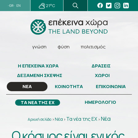
21°C
GR
EN
γνώση
φύση
πολιτισμός
Η ΕΠΕΚΕΙΝΑ ΧΩΡΑ
ΔΡΑΣΕΙΣ
ΔΕΞΑΜΕΝΗ ΣΚΕΨΗΣ
ΧΩΡΟΙ
ΚΟΙΝΟΤΗΤΑ
ΕΠΙΚΟΙΝΩΝΙΑ
ΝΕΑ
ΗΜΕΡΟΛΟΓΙΟ
ΤΑ ΝΕΑ ΤΗΣ ΕΧ
Νέα
Τα νέα της ΕΧ
Νέα
Αρχική σελίδα
>
>
>
Ο κόσμος είναι ενικός,