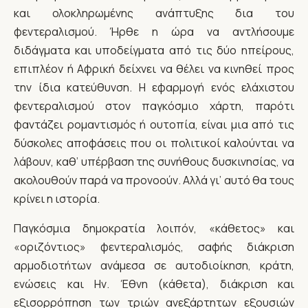
και ολοκληρωμένης ανάπτυξης δια του
φεντεραλισμού. Ήρθε η ώρα να αντλήσουμε
διδάγματα και υποδείγματα από τις δύο ηπείρους,
επιπλέον ή Αφρική δείχνει να θέλει να κινηθεί προς
την ίδια κατεύθυνση. Η εφαρμογή ενός ελάχιστου
φεντεραλισμού στον παγκόσμιο χάρτη, παρότι
φαντάζει ρομαντισμός ή ουτοπία, είναι μια από τις
δύσκολες αποφάσεις που οι πολιτικοί καλούνται να
λάβουν, καθ’ υπέρβαση της συνήθους δυσκινησίας, να
ακολουθούν παρά να προνοούν. Αλλά γι’ αυτό θα τους
κρίνει η ιστορία.
Παγκόσμια δημοκρατία λοιπόν, «κάθετος» και
«οριζόντιος» φεντεραλισμός, σαφής διάκριση
αρμοδιοτήτων ανάμεσα σε αυτοδιοίκηση, κράτη,
ενώσεις και Ην. Έθνη (κάθετα), διάκριση και
εξισορρόπηση των τριών ανεξάρτητων εξουσιών