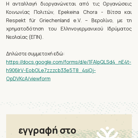
Η ανταλλαγή διοργανώνεται από τις Οργανώσεις
Κοινωνίας Πολιτών, Epekeina Chora - Βίτσα και
Respekt für Griechenland e.V. – Βερολίνο, με τη
χρηματοδότηση του Ελληνογερμανικού Ιδρύματος
Νεολαίας (ΕΓΙΝ).
Δηλώστε συμμετοχή εδώ:
https://docs.google.com/forms/d/e/1FAIpQLSd4_nE4t-
h906lrV-EobOLe7zzzcb33e5T8_4siOj-
OpDVKcA/viewform
εγγραφή στο