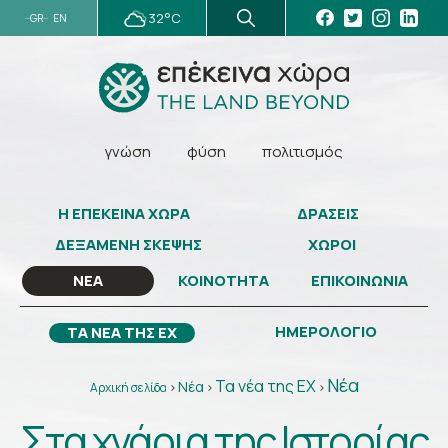
32°C
GR
EN
γνώση
φύση
πολιτισμός
Η ΕΠΕΚΕΙΝΑ ΧΩΡΑ
ΔΡΑΣΕΙΣ
ΔΕΞΑΜΕΝΗ ΣΚΕΨΗΣ
ΧΩΡΟΙ
ΚΟΙΝΟΤΗΤΑ
ΕΠΙΚΟΙΝΩΝΙΑ
ΝΕΑ
ΗΜΕΡΟΛΟΓΙΟ
ΤΑ ΝΕΑ ΤΗΣ ΕΧ
Νέα
Τα νέα της ΕΧ
Νέα
Αρχική σελίδα
>
>
>
Στα χνάρια της Ιστορίας