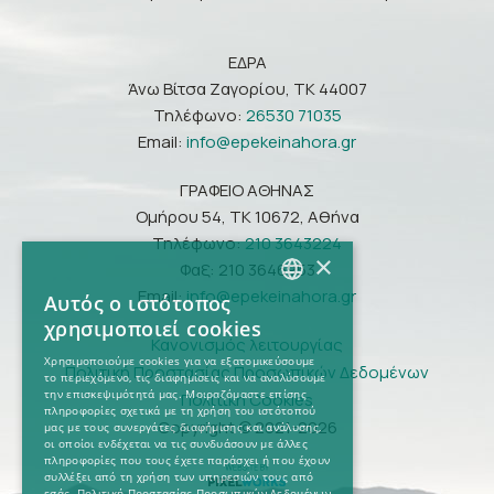
ΕΔΡΑ
Άνω Βίτσα Ζαγορίου, ΤΚ 44007
Τηλέφωνο:
26530 71035
Email:
info@epekeinahora.gr
ΓΡΑΦΕΙΟ ΑΘΗΝΑΣ
Ομήρου 54, ΤΚ 10672, Αθήνα
Τηλέφωνο:
210 3643224
×
Φαξ: 210 3646953
Email:
info@epekeinahora.gr
Αυτός ο ιστότοπος
GREEK
χρησιμοποιεί cookies
Κανονισμός λειτουργίας
ENGLISH
Χρησιμοποιούμε cookies για να εξατομικεύσουμε
Πολιτική Προστασίας Προσωπικών Δεδομένων
το περιεχόμενο, τις διαφημίσεις και να αναλύσουμε
την επισκεψιμότητά μας. Μοιραζόμαστε επίσης
Πολιτική Cookies
πληροφορίες σχετικά με τη χρήση του ιστότοπού
Copyright © 2021-2026
μας με τους συνεργάτες διαφήμισης και ανάλυσης,
οι οποίοι ενδέχεται να τις συνδυάσουν με άλλες
πληροφορίες που τους έχετε παράσχει ή που έχουν
συλλέξει από τη χρήση των υπηρεσιών τους από
εσάς.
Πολιτική Προστασίας Προσωπικών Δεδομένων