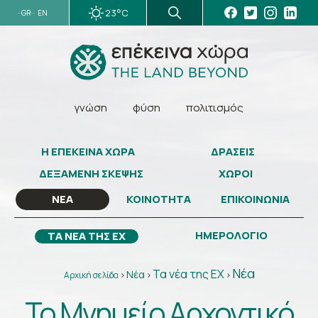
23°C
GR
EN
γνώση
φύση
πολιτισμός
Η ΕΠΕΚΕΙΝΑ ΧΩΡΑ
ΔΡΑΣΕΙΣ
ΔΕΞΑΜΕΝΗ ΣΚΕΨΗΣ
ΧΩΡΟΙ
ΚΟΙΝΟΤΗΤΑ
ΕΠΙΚΟΙΝΩΝΙΑ
ΝΕΑ
ΗΜΕΡΟΛΟΓΙΟ
ΤΑ ΝΕΑ ΤΗΣ ΕΧ
Νέα
Τα νέα της ΕΧ
Νέα
Αρχική σελίδα
>
>
>
Το Μνημείο Αρχοντικό