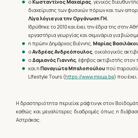
ο
Κωσταντίνος Μαχαίρας
, γενικός διευθυντ
διαχείρισης των φυσικών πόρων και των απορ
Λίγα λόγια για την Οργάνωση ΓΗ.
Ιδρύθηκε το 2010 και έχει την έδρα της στην 
εργαστήρια γεωργίας και σεμινάρια για βιώσι
η πρώην Δημάρχος Βιέννης,
Μαρίας Βασιλάκο
o
Ανδρέας Ανδρεόπουλος
, οικολογικός ακτιβ
o
Δαμιανός Γιαννής
, έφηβος ακτιβιστής στον
και η
Παναγιώτα Μπαλοπούλου
πού παρουσία
LIfestyle Tours (
https://www.mixua.be
) που έχει
Η δραστηριότητα περιείχε ράφτινγκ στον Βοϊδομάτ
καθώς και μεγαλύτερες διαδρομές όπως η διάβαση
Αστράκας.