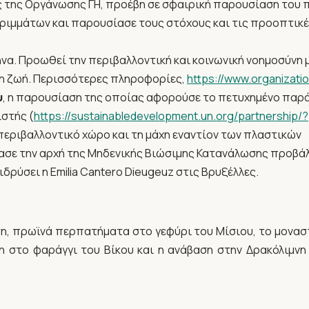
ής της Οργάνωσης ΓΗ, προέβη σε σφαιρική παρουσίαση του π
ριμμάτων και παρουσίασε τους στόχους και τις προοπτικέ
Αθήνα. Προωθεί την περιβαλλοντική και κοινωνική νοημοσύν
μη ζωή. Περισσότερες πληροφορίες,
https://www.organizati
υ
, η παρουσίαση της οποίας αφορούσε το πετυχημένο παρά
ιστής (
https://sustainabledevelopment.un.org/partnership
 περιβαλλοντικό χώρο και τη μάχη εναντίον των πλαστικών
σε την αρχή της Μηδενικής Βιώσιμης Κατανάλωσης προβά
 ιδρύσει η Emilia Cantero Dieugeuz στις Βρυξέλλες.
η, πρωϊνά περπατήματα στο γεφύρι του Μίσιου, το μοναστ
 στο φαράγγι του Βίκου και η ανάβαση στην Δρακόλιμνη