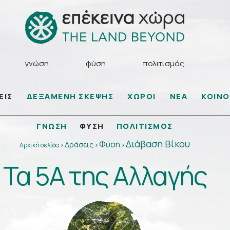
γνώση
φύση
πολιτισμός
ΕΙΣ
ΔΕΞΑΜΕΝΗ ΣΚΕΨΗΣ
ΧΩΡΟΙ
ΝΕΑ
ΚΟΙΝ
ΓΝΩΣΗ
ΠΟΛΙΤΙΣΜΟΣ
ΦΥΣΗ
Διάβαση Βίκου
Φύση
Δράσεις
Αρχική σελίδα
>
>
>
Τα 5Α της Αλλαγής