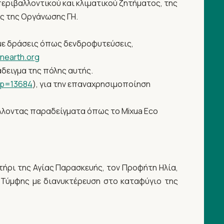
εριβαλλοντικού και κλιματικού ζητήματος, της
ς της Οργάνωσης ΓΗ.
η με δράσεις όπως δενδροφυτεύσεις,
onearth.org
δειγμα της πόλης αυτής.
/?p=13684
), για την επαναχρησιμοποίηση
λλοντας παραδείγματα όπως το Mixua Eco
ήρι της Αγίας Παρασκευής, τον Προφήτη Ηλία,
 Τύμφης με διανυκτέρευση στο καταφύγιο της